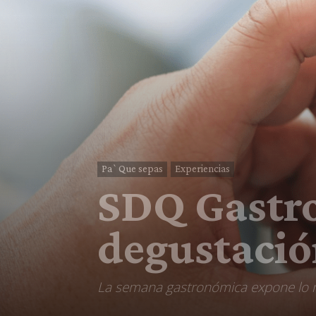
Pa`Que sepas
Experiencias
SDQ Gastro
degustació
La semana gastronómica expone lo m