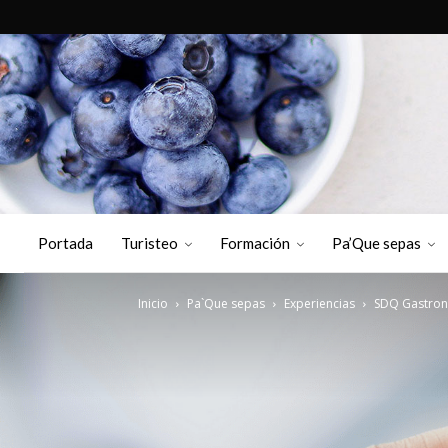
Portada
Turisteo
Formación
Pa’Que sepas
Inicio
Pa`Que sepas
Experiencias
SDQ Gastronó