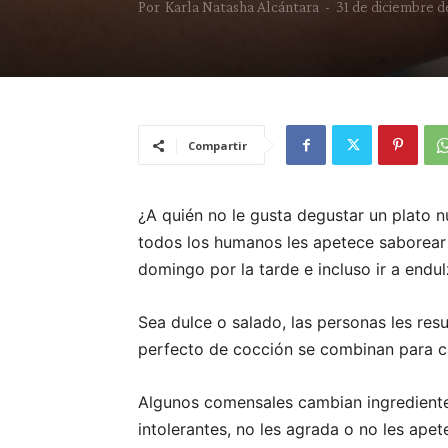
Por
Karla Natasha Alcántara
-
31 de diciembre d
Compartir
¿A quién no le gusta degustar un plato 
todos los humanos les apetece saborear 
domingo por la tarde e incluso ir a endu
Sea dulce o salado, las personas les re
perfecto de cocción se combinan para crea
Algunos comensales cambian ingredient
intolerantes, no les agrada o no les ape