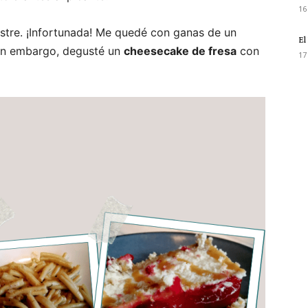
16
stre. ¡Infortunada! Me quedé con ganas de un
El
sin embargo, degusté un
cheesecake de fresa
con
17