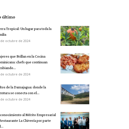
o último
erra Tropical: Un lugar para toda la
milia
 de octubre de 2024
jeres que Brillan en la Cocina
minicana: chefs que continuan
mbiando...
 de octubre de 2024
ltos de la Damajagua: donde la
entura se conecta con el...
 de octubre de 2024
conocimiento al Mérito Empresarial
 Restaurante La Chivería por parte
...