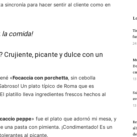
 sincronía para hacer sentir al cliente como en
L
Ti
, la comida!
fa
24
 Crujiente, picante y dulce con un
Mu
Do
ca
dené «
Focaccia con porchetta
, sin cebolla
13
abroso! Un plato típico de Roma que es
Sa
El platillo lleva ingredientes frescos hechos al
av
13
o caccio peppe
» fue el plato que adornó mi mesa, y
Re
ue una pasta con pimienta. ¡Condimentado! Es un
al
del
tolerantes al picante.