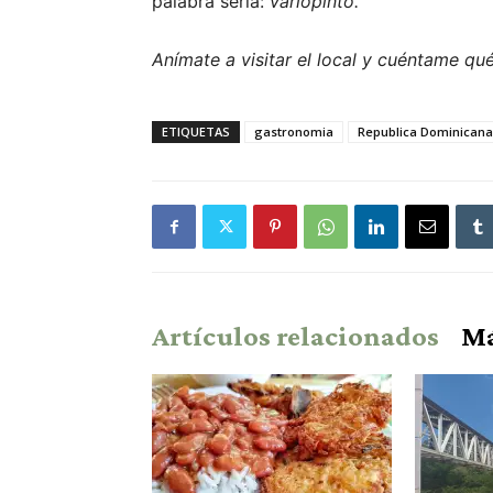
palabra sería:
variopinto.
Anímate a visitar el local y cuéntame qué
ETIQUETAS
gastronomia
Republica Dominicana
Artículos relacionados
Má