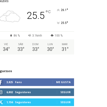
Nubes
°
26.1
°
C
25.5
°
25.5
86 %
3.1kmh
100 %
VIE
SÁB
DOM
LUN
MAR
34
°
33
°
33
°
30
°
31
°
íguenos
3,825
Fans
ME GUSTA
6,802
Seguidores
SEGUIR
1,156
Seguidores
SEGUIR