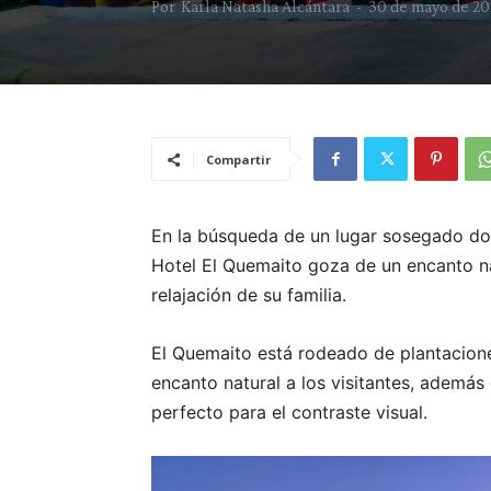
Por
Karla Natasha Alcántara
-
30 de mayo de 20
Compartir
En la búsqueda de un lugar sosegado don
Hotel El Quemaito goza de un encanto na
relajación de su familia.
El Quemaito está rodeado de plantacione
encanto natural a los visitantes, además
perfecto para el contraste visual.