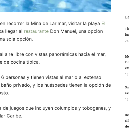
L
n recorrer la Mina de Larimar, visitar la playa
El
Ti
a llegar al
restaurante
Don Manuel, una opción
fa
una sola opción.
24
l aire libre con vistas panorámicas hacia el mar,
Mu
e de cocina típica.
Do
ca
13
6 personas y tienen vistas al mar o al extenso
 baño privado, y los huéspedes tienen la opción de
Sa
osto.
av
13
ea de juegos que incluyen columpios y toboganes, y
Re
ar Caribe.
al
del