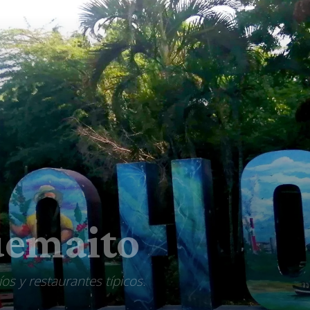
uemaito
os y restaurantes típicos.