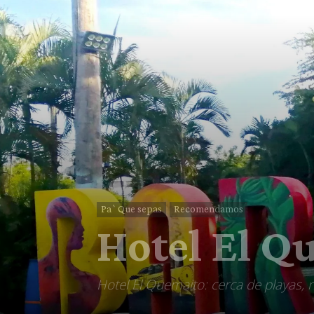
Pa`Que sepas
Recomendamos
Hotel El Q
Hotel El Quemaito: cerca de playas, rí