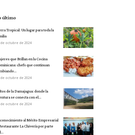
o último
erra Tropical: Un lugar para toda la
milia
 de octubre de 2024
jeres que Brillan en la Cocina
minicana: chefs que continuan
mbiando...
 de octubre de 2024
ltos de la Damajagua: donde la
entura se conecta con el...
 de octubre de 2024
conocimiento al Mérito Empresarial
 Restaurante La Chivería por parte
...