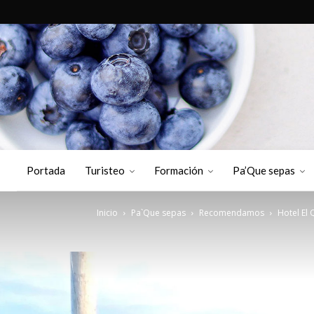
Portada
Turisteo
Formación
Pa’Que sepas
Inicio
Pa`Que sepas
Recomendamos
Hotel El