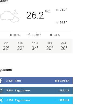
Nubes
°
26.2
°
C
26.2
°
26.1
86 %
3.1kmh
93 %
VIE
SÁB
DOM
LUN
MAR
32
°
32
°
34
°
30
°
26
°
íguenos
3,825
Fans
ME GUSTA
6,802
Seguidores
SEGUIR
1,156
Seguidores
SEGUIR