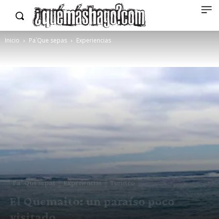
Inicio
Pa`Que sepas
Experiencias
Pa`Que sepas
Experiencias
Turisteo
El Quemaito: un paraíso poco
visitado