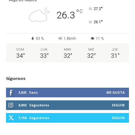
°
27.2
°
C
26.3
°
26.1
83 %
1.8kmh
11 %
DOM
LUN
MAR
MIÉ
JUE
34
°
33
°
32
°
32
°
31
°
Síguenos
3,825
Fans
ME GUSTA
6,802
Seguidores
SEGUIR
1,156
Seguidores
SEGUIR