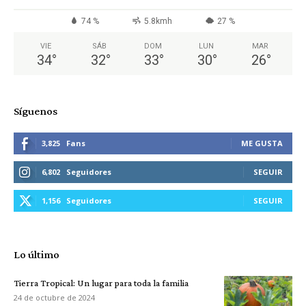
74 %
5.8kmh
27 %
VIE
SÁB
DOM
LUN
MAR
34
°
32
°
33
°
30
°
26
°
Síguenos
3,825
Fans
ME GUSTA
6,802
Seguidores
SEGUIR
1,156
Seguidores
SEGUIR
Lo último
Tierra Tropical: Un lugar para toda la familia
24 de octubre de 2024