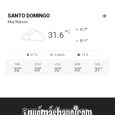
SANTO DOMINGO
Muy Nuboso
°
31.7
°
C
31.6
°
31.1
67 %
3.6kmh
74 %
SÁB
DOM
LUN
MAR
MIÉ
32
°
33
°
32
°
33
°
31
°