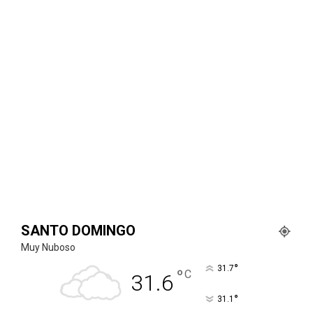
SANTO DOMINGO
Muy Nuboso
°
31.7
°
C
31.6
°
31.1