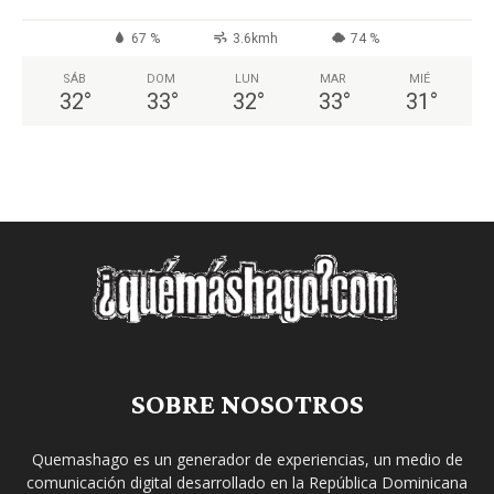
67 %
3.6kmh
74 %
SÁB
DOM
LUN
MAR
MIÉ
32
°
33
°
32
°
33
°
31
°
SOBRE NOSOTROS
Quemashago es un generador de experiencias, un medio de
comunicación digital desarrollado en la República Dominicana