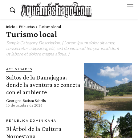
Inicio
Etiquetas
Turismo local
Turismo local
Sample Category Description. ( Lorem ipsum dolor sit amet,
consectetur adipisicing elit, sed do eiusmod tempor incididunt
ut labore et dolore magna aliqua. )
ACTIVIDADES
Saltos de la Damajagua:
donde la aventura se conecta
con el ambiente
Georgina Batista Schrils
-
13 de octubre de 2024
REPÚBLICA DOMINICANA
El Árbol de la Cultura
Noroestana