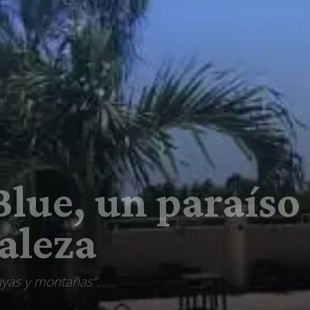
ue, un paraíso
aleza
ayas y montañas”.