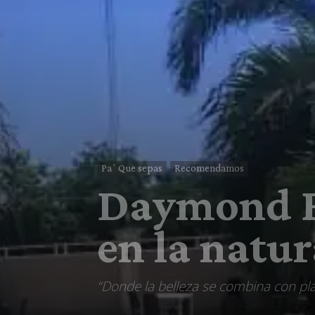
Pa`Que sepas
Recomendamos
Daymond Bl
en la natur
“Donde la belleza se combina con pl