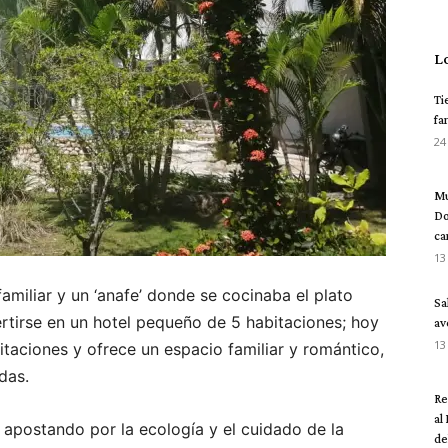
L
Ti
fa
24
Mu
Do
ca
13
miliar y un ‘anafe’ donde se cocinaba el plato
Sa
rtirse en un hotel pequeño de 5 habitaciones; hoy
av
13
itaciones y ofrece un espacio familiar y romántico,
das.
Re
al
 apostando por la ecología y el cuidado de la
del