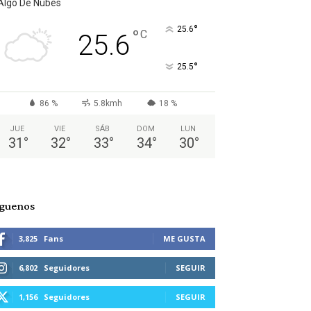
Algo De Nubes
°
25.6
°
C
25.6
°
25.5
86 %
5.8kmh
18 %
JUE
VIE
SÁB
DOM
LUN
31
°
32
°
33
°
34
°
30
°
íguenos
3,825
Fans
ME GUSTA
6,802
Seguidores
SEGUIR
1,156
Seguidores
SEGUIR