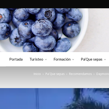
Portada
Turisteo
Formación
Pa’Que sepas
Inicio
Pa`Que sepas
Recomendamos
Daymond 