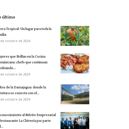
o último
erra Tropical: Un lugar para toda la
milia
 de octubre de 2024
jeres que Brillan en la Cocina
minicana: chefs que continuan
mbiando...
 de octubre de 2024
ltos de la Damajagua: donde la
entura se conecta con el...
 de octubre de 2024
conocimiento al Mérito Empresarial
 Restaurante La Chivería por parte
...