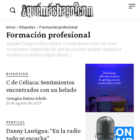
Inicio
Etiquetas
Formación profesional
Formación profesional
Sample Category Description. ( Lorem ipsum dolor sit amet,
consectetur adipisicing elit, sed do eiusmod tempor incididunt
ut labore et dolore magna aliqua. )
BIENESTAR
C de Celíaca: Sentimientos
encontrados con un helado
Georgina Batista Schrils
-
21 de agosto de 2023
PERFILES
Danny Lantigua: “En la radio
todo se escucha”