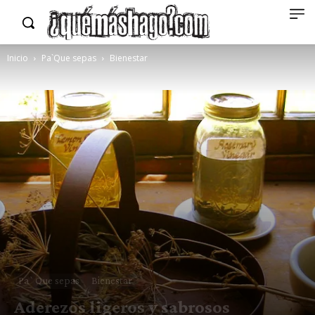
Inicio
Pa`Que sepas
Bienestar
Pa`Que sepas
Bienestar
Aderezos ligeros y sabrosos