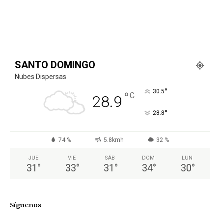
SANTO DOMINGO
Nubes Dispersas
°
30.5
°
C
28.9
°
28.8
74 %
5.8kmh
32 %
JUE
VIE
SÁB
DOM
LUN
31
°
33
°
31
°
34
°
30
°
Síguenos