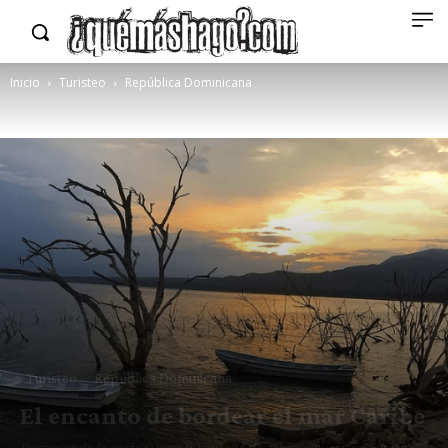
Inicio
Turisteo
República Dominicana
Turisteo
República Dominicana
El encanto de bordear el mar Caribe