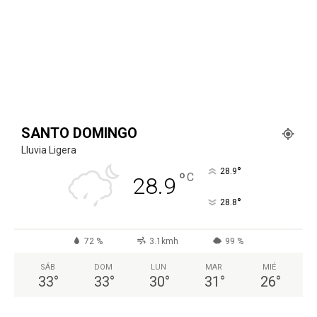
SANTO DOMINGO
Lluvia Ligera
°
28.9
°
C
28.9
°
28.8
72 %
3.1kmh
99 %
SÁB
DOM
LUN
MAR
MIÉ
33
°
33
°
30
°
31
°
26
°