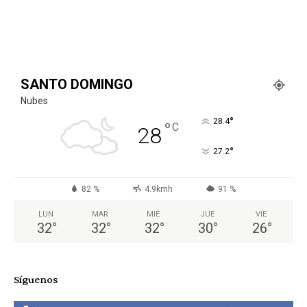
SANTO DOMINGO
Nubes
°
28.4
°
C
28
°
27.2
82 %
4.9kmh
91 %
LUN
MAR
MIÉ
JUE
VIE
32
°
32
°
32
°
30
°
26
°
Síguenos