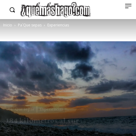
Inicio
Pa`Que sepas
Experiencias
Pa`Que sepas
Experiencias
184 kilómetros al sur
Barahona: mucho por descubrir, a solo tres horas de distancia de la
capital