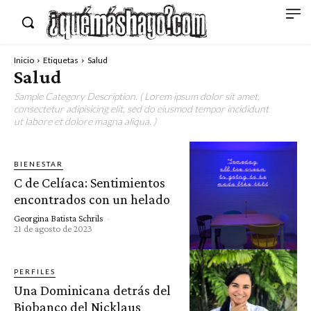
Inicio
Etiquetas
Salud
Salud
Sample Category Description. ( Lorem ipsum dolor sit amet,
consectetur adipisicing elit, sed do eiusmod tempor incididunt
ut labore et dolore magna aliqua. )
BIENESTAR
C de Celíaca: Sentimientos
encontrados con un helado
Georgina Batista Schrils
-
21 de agosto de 2023
PERFILES
Una Dominicana detrás del
Biobanco del Nicklaus