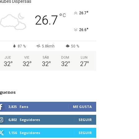
Nubes Dispersas
°
26.7
°
C
26.7
°
26.6
87 %
5.8kmh
50 %
JUE
VIE
SÁB
DOM
LUN
32
°
32
°
32
°
32
°
27
°
íguenos
3,825
Fans
ME GUSTA
6,802
Seguidores
SEGUIR
1,156
Seguidores
SEGUIR