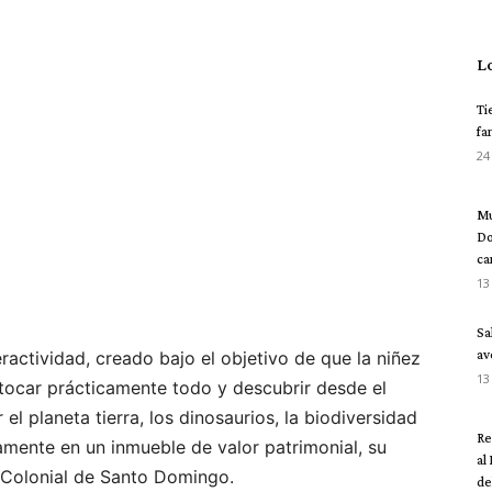
L
Ti
fa
24
Mu
Do
ca
13
Sa
av
ractividad, creado bajo el objetivo de que la niñez
13
tocar prácticamente todo y descubrir desde el
el planeta tierra, los dinosaurios, la biodiversidad
Re
mente en un inmueble de valor patrimonial, su
al
d Colonial de Santo Domingo.
del