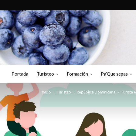
Portada
Turisteo
Formación
Pa’Que sepas
Inicio
Turisteo
República Dominicana
Turista 