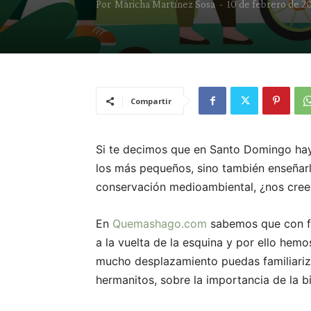
Por
Maricha Martínez Sosa
-
10 de febrero de 2
Compartir
Si te decimos que en Santo Domingo hay
los más pequeños, sino también enseñarl
conservación medioambiental, ¿nos cree
En
Quemashago.com
sabemos que con fr
a la vuelta de la esquina y por ello hemo
mucho desplazamiento puedas familiarizar
hermanitos, sobre la importancia de la b