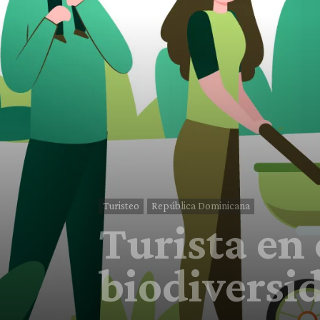
Turisteo
República Dominicana
Turista en 
biodiversi