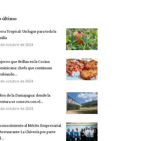
o último
erra Tropical: Un lugar para toda la
milia
 de octubre de 2024
jeres que Brillan en la Cocina
minicana: chefs que continuan
mbiando...
 de octubre de 2024
ltos de la Damajagua: donde la
entura se conecta con el...
 de octubre de 2024
conocimiento al Mérito Empresarial
 Restaurante La Chivería por parte
...