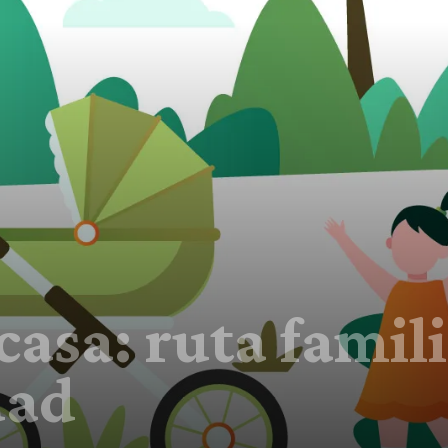
casa: ruta famili
dad